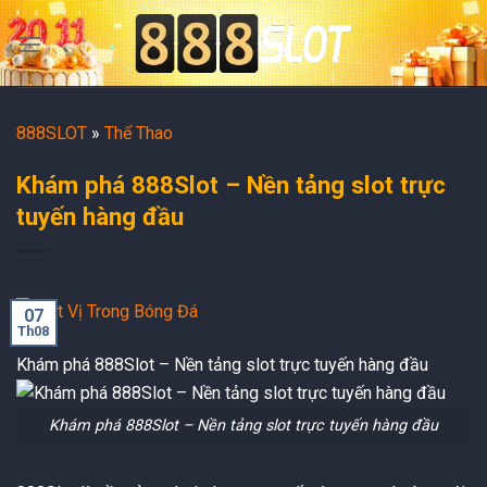
Skip
to
content
888SLOT
»
Thể Thao
Khám phá 888Slot – Nền tảng slot trực
tuyến hàng đầu
07
Th08
Khám phá 888Slot – Nền tảng slot trực tuyến hàng đầu
Khám phá 888Slot – Nền tảng slot trực tuyến hàng đầu