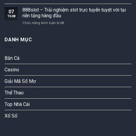
Đánh
an
giá
888slot – Trải nghiệm slot trực tuyến tuyệt vời tại
toàn
07
và
và
nền tảng hàng đầu
Th08
trải
đáng
888slot
Chức năng bình luận bị tắt
nghiệm
tin
–
casino
cậy
Trải
trực
nghiệm
DANH MỤC
tuyến
slot
uy
trực
tín
tuyến
Bắn Cá
tuyệt
vời
Casino
tại
nền
tảng
Giải Mã Sổ Mơ
hàng
đầu
Thể Thao
Top Nhà Cái
Xổ Số