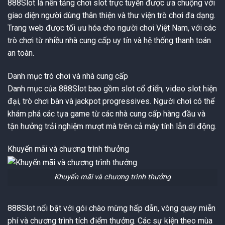
888Slot là nền tảng chơi slot trực tuyến được ưa chuộng với
giao diện người dùng thân thiện và thư viện trò chơi đa dạng.
Trang web được tối ưu hóa cho người chơi Việt Nam, với các
trò chơi từ nhiều nhà cung cấp uy tín và hệ thống thanh toán
an toàn.
Danh mục trò chơi và nhà cung cấp
Danh mục của 888Slot bao gồm slot cổ điển, video slot hiện
đại, trò chơi bàn và jackpot progressives. Người chơi có thể
khám phá các tựa game từ các nhà cung cấp hàng đầu và
tận hưởng trải nghiệm mượt mà trên cả máy tính lẫn di động.
Khuyến mãi và chương trình thưởng
Khuyến mãi và chương trình thưởng
888Slot nổi bật với gói chào mừng hấp dẫn, vòng quay miễn
phí và chương trình tích điểm thưởng. Các sự kiện theo mùa