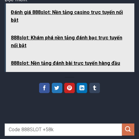
Đánh giá 888slot: Nền tảng casino trực tuyến nổi
bật
888slot: Khám phá nền tảng đánh bạc trực tuyến
nổi bật
888slot: Nền tảng đánh bài trực tuyến hàng đầu