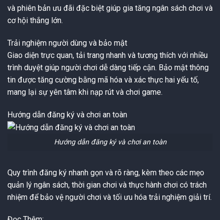
và phiên bản ưu đãi đặc biệt giúp gia tăng ngân sách chơi và
cơ hội thắng lớn.
Trải nghiệm người dùng và bảo mật
Giao diện trực quan, tải trang nhanh và tương thích với nhiều
trình duyệt giúp người chơi dễ dàng tiếp cận. Bảo mật thông
tin được tăng cường bằng mã hóa và xác thực hai yếu tố,
mang lại sự yên tâm khi nạp rút và chơi game.
Hướng dẫn đăng ký và chơi an toàn
Hướng dẫn đăng ký và chơi an toàn
Quy trình đăng ký nhanh gọn và rõ ràng, kèm theo các mẹo
quản lý ngân sách, thời gian chơi và thực hành chơi có trách
nhiệm để bảo vệ người chơi và tối ưu hóa trải nghiệm giải trí.
Đọc Thêm: