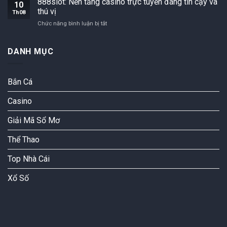
888slot: Nền tảng casino trực tuyến đáng tin cậy và
10
casino
tuyến
thú vị
Th08
trực
nổi
888slot:
Chức năng bình luận bị tắt
tuyến
bật
Nền
tuyệt
tảng
vời
casino
DANH MỤC
trực
tuyến
đáng
Bắn Cá
tin
cậy
Casino
và
thú
vị
Giải Mã Sổ Mơ
Thể Thao
Top Nhà Cái
Xổ Số