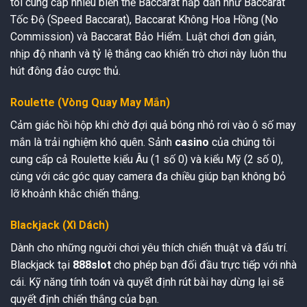
tôi cung cấp nhiều biến thể Baccarat hấp dẫn như Baccarat
Tốc Độ (Speed Baccarat), Baccarat Không Hoa Hồng (No
Commission) và Baccarat Bảo Hiểm. Luật chơi đơn giản,
nhịp độ nhanh và tỷ lệ thắng cao khiến trò chơi này luôn thu
hút đông đảo cược thủ.
Roulette (Vòng Quay May Mắn)
Cảm giác hồi hộp khi chờ đợi quả bóng nhỏ rơi vào ô số may
mắn là trải nghiệm khó quên. Sảnh
casino
của chúng tôi
cung cấp cả Roulette kiểu Âu (1 số 0) và kiểu Mỹ (2 số 0),
cùng với các góc quay camera đa chiều giúp bạn không bỏ
lỡ khoảnh khắc chiến thắng.
Blackjack (Xì Dách)
Dành cho những người chơi yêu thích chiến thuật và đấu trí.
Blackjack tại
888slot
cho phép bạn đối đầu trực tiếp với nhà
cái. Kỹ năng tính toán và quyết định rút bài hay dừng lại sẽ
quyết định chiến thắng của bạn.