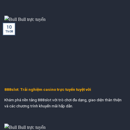
10
Th08
888slot: Trải nghiệm casino trực tuyến tuyệt vời
Khám phá nền tảng 888slot với trò chơi đa dạng, giao diện thân thiện
và các chương trình khuyến mãi hấp dẫn.