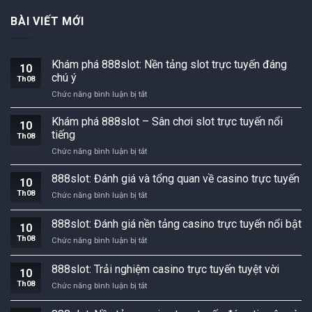
BÀI VIẾT MỚI
Khám phá 888slot: Nền tảng slot trực tuyến đáng
10
chú ý
Th08
Khám
Chức năng bình luận bị tắt
phá
888slot:
Khám phá 888slot – Sân chơi slot trực tuyến nổi
10
Nền
tiếng
Th08
tảng
Khám
Chức năng bình luận bị tắt
slot
phá
trực
888slot
888slot: Đánh giá và tổng quan về casino trực tuyến
tuyến
10
–
đáng
Th08
888slot:
Chức năng bình luận bị tắt
Sân
chú
Đánh
chơi
ý
giá
888slot: Đánh giá nền tảng casino trực tuyến nổi bật
slot
10
và
trực
Th08
888slot:
Chức năng bình luận bị tắt
tổng
tuyến
Đánh
quan
nổi
giá
về
888slot: Trải nghiệm casino trực tuyến tuyệt vời
tiếng
10
nền
casino
Th08
888slot:
Chức năng bình luận bị tắt
tảng
trực
Trải
casino
tuyến
nghiệm
trực