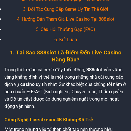
3. Đối Tác Cung Cấp Game Uy Tín Thế Giới
4. Hướng Dẫn Tham Gia Live Casino Tại 888slot
5. Câu Hỏi Thường Gặp (FAQ)
6. Kết Luận
1. Tại Sao 888slot Là Điểm Đến Live Casino
Hàng Đầu?
Trong thị trường cá cược đầy biến động,
888slot
vẫn vững
vàng khẳng định vị thế là một trong những nhà cái cung cấp
dịch vụ
casino
uy tín nhất. Sự khác biệt của chúng tôi nằm ở
tiêu chuẩn E-E-A-T (Kinh nghiệm, Chuyên môn, Thẩm quyền
và Độ tin cậy) được áp dụng nghiêm ngặt trong mọi hoạt
động vận hành.
Công Nghệ Livestream 4K Không Độ Trễ
Một trong những yếu tố then chốt tạo nên thương hiệu