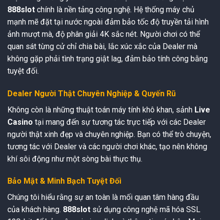
888slot
chính là nền tảng công nghệ. Hệ thống máy chủ
mạnh mẽ đặt tại nước ngoài đảm bảo tốc độ truyền tải hình
ảnh mượt mà, độ phân giải 4K sắc nét. Người chơi có thể
quan sát từng cử chỉ chia bài, lắc xúc xắc của Dealer mà
không gặp phải tình trạng giật lag, đảm bảo tính công bằng
tuyệt đối.
Dealer Người Thật Chuyên Nghiệp & Quyến Rũ
Không còn là những thuật toán máy tính khô khan, sảnh
Live
Casino
tại
mang đến sự tương tác trực tiếp với các Dealer
người thật xinh đẹp và chuyên nghiệp. Bạn có thể trò chuyện,
tương tác với Dealer và các người chơi khác, tạo nên không
khí sôi động như một sòng bài thực thụ.
Bảo Mật & Minh Bạch Tuyệt Đối
Chúng tôi hiểu rằng sự an toàn là mối quan tâm hàng đầu
của khách hàng.
888slot
sử dụng công nghệ mã hóa SSL