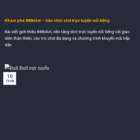
Khám phá 888slot – Sân chơi slot trực tuyến nổi tiếng
Bài viết giới thiệu 888slot, nền tảng slot trực tuyến nổi tiếng với giao
diện thân thiện, các trò chơi đa dạng và chương trình khuyến mãi hấp
dẫn.
10
Th08