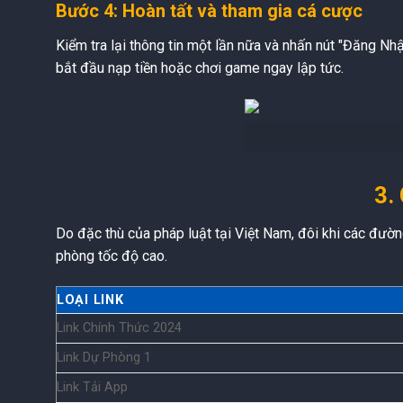
Bước 4: Hoàn tất và tham gia cá cược
Kiểm tra lại thông tin một lần nữa và nhấn nút "Đăng Nh
bắt đầu nạp tiền hoặc chơi game ngay lập tức.
3.
Do đặc thù của pháp luật tại Việt Nam, đôi khi các đườn
phòng tốc độ cao.
LOẠI LINK
Link Chính Thức 2024
Link Dự Phòng 1
Link Tải App