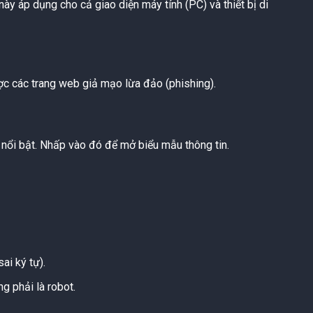
ày áp dụng cho cả giao diện máy tính (PC) và thiết bị di
ược các trang web giả mạo lừa đảo (phishing).
ế nổi bật. Nhấp vào đó để mở biểu mẫu thông tin.
ai ký tự).
g phải là robot.