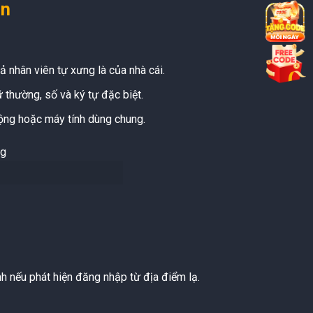
ản
 nhân viên tự xưng là của nhà cái.
thường, số và ký tự đặc biệt.
cộng hoặc máy tính dùng chung.
h nếu phát hiện đăng nhập từ địa điểm lạ.