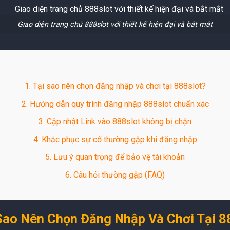
Giao diện trang chủ 888slot với thiết kế hiện đại và bắt mắt
1. Tại sao nên chọn đăng nhập và chơi tại 888slot?
2. Hướng dẫn quy trình đăng nhập 888slot chuẩn xác
3. Cập nhật Link vào 888slot không bị chặn
4. Khắc phục sự cố thường gặp khi đăng nhập
5. Lưu ý quan trọng để bảo vệ tài khoản
6. Câu hỏi thường gặp (FAQ)
 Sao Nên Chọn Đăng Nhập Và Chơi Tại 8