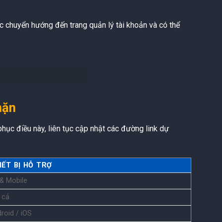
ợc chuyển hướng đến trang quản lý tài khoản và có thể
hặn
phục điều này,
liên tục cập nhật các đường link dự
IẾT BỊ HỖ TRỢ
& Mobile
 cả
roid / iOS