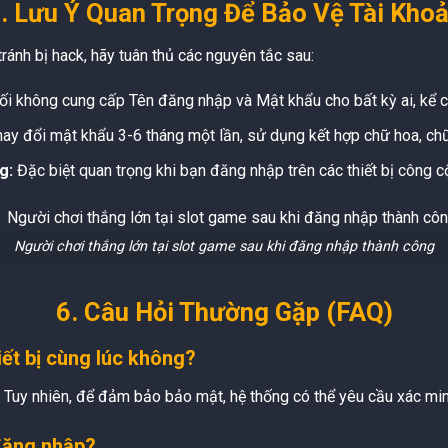
. Lưu Ý Quan Trọng Để Bảo Vệ Tài Kho
ránh bị hack, hãy tuân thủ các nguyên tắc sau:
ối không cung cấp Tên đăng nhập và Mật khẩu cho bất kỳ ai, kể cả
ay đổi mật khẩu 3-6 tháng một lần, sử dụng kết hợp chữ hoa, chữ 
g:
Đặc biệt quan trọng khi bạn đăng nhập trên các thiết bị công 
Người chơi thắng lớn tại slot game sau khi đăng nhập thành công
6. Câu Hỏi Thường Gặp (FAQ)
iết bị cùng lúc không?
. Tuy nhiên, để đảm bảo bảo mật, hệ thống có thể yêu cầu xác min
đăng nhập?