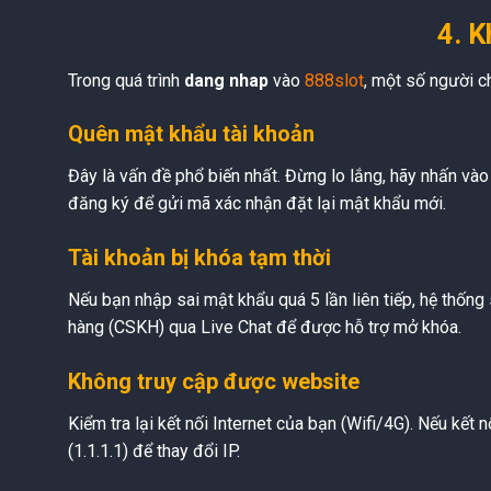
4. 
Trong quá trình
dang nhap
vào
888slot
, một số người c
Quên mật khẩu tài khoản
Đây là vấn đề phổ biến nhất. Đừng lo lắng, hãy nhấn v
đăng ký để gửi mã xác nhận đặt lại mật khẩu mới.
Tài khoản bị khóa tạm thời
Nếu bạn nhập sai mật khẩu quá 5 lần liên tiếp, hệ thống
hàng (CSKH) qua Live Chat để được hỗ trợ mở khóa.
Không truy cập được website
Kiểm tra lại kết nối Internet của bạn (Wifi/4G). Nếu kết
(1.1.1.1) để thay đổi IP.