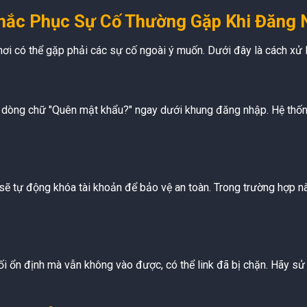
Khắc Phục Sự Cố Thường Gặp Khi Đăng 
hơi có thể gặp phải các sự cố ngoài ý muốn. Dưới đây là cách xử 
ào dòng chữ "Quên mật khẩu?" ngay dưới khung đăng nhập. Hệ thố
 sẽ tự động khóa tài khoản để bảo vệ an toàn. Trong trường hợp n
 nối ổn định mà vẫn không vào được, có thể link đã bị chặn. Hãy s