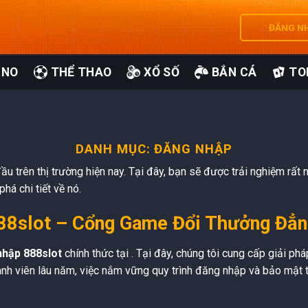
ĐĂNG N
INO
THỂ THAO
XỔ SỐ
BẮN CÁ
TO
DANH MỤC:
ĐĂNG NHẬP
 trên thị trường hiện nay. Tại đây, bạn sẽ được trải nghiệm rất nhi
há chi tiết về nó.
88slot – Cổng Game Đổi Thưởng Đẳn
nhập 888slot
chính thức tại
. Tại đây, chúng tôi cung cấp giải ph
ành viên lâu năm, việc nắm vững quy trình đăng nhập và bảo mật t