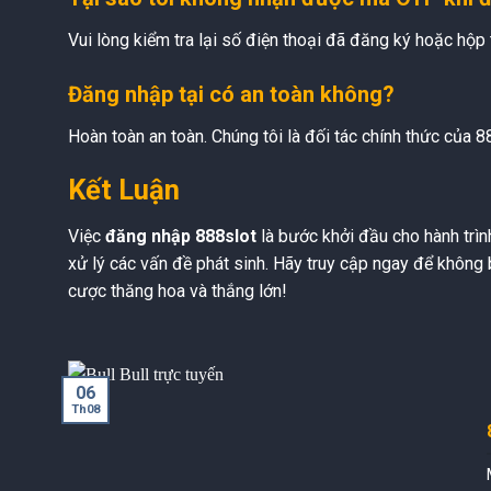
Vui lòng kiểm tra lại số điện thoại đã đăng ký hoặc hộp
Đăng nhập tại
có an toàn không?
Hoàn toàn an toàn. Chúng tôi là đối tác chính thức của 
Kết Luận
Việc
đăng nhập 888slot
là bước khởi đầu cho hành trình
xử lý các vấn đề phát sinh. Hãy truy cập ngay
để không 
cược thăng hoa và thắng lớn!
06
Th08