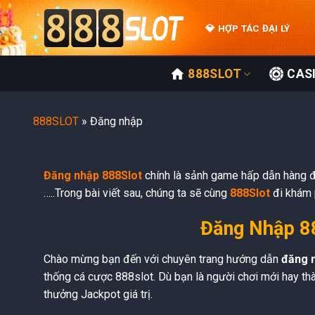
Skip
to
💎 HỢP TÁC ĐẠI LÝ
content
888SLOT
CAS
888SLOT
»
Đăng nhập
Đăng nhập 888Slot
chính là sảnh game hấp dẫn hàng đầu
…..Trong bài viết sau, chúng ta sẽ cùng
888Slot
đi khám p
Đăng Nhập 8
Chào mừng bạn đến với chuyên trang hướng dẫn
đăng 
thống cá cược 888slot. Dù bạn là người chơi mới hay th
thưởng Jackpot giá trị.