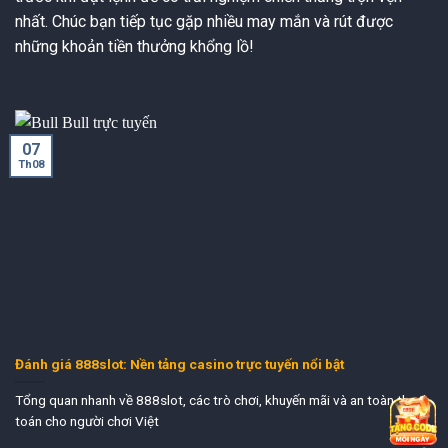
nhất. Chúc bạn tiếp tục gặp nhiều may mắn và rút được
những khoản tiền thưởng khổng lồ!
07
Th08
Đánh giá 888slot: Nền tảng casino trực tuyến nổi bật
Tổng quan nhanh về 888slot, các trò chơi, khuyến mãi và an toàn thanh
toán cho người chơi Việt