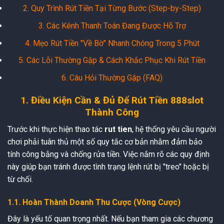
2. Quy Trình Rút Tiền Tại
Từng Bước (Step-by-Step)
3. Các Kênh Thanh Toán Đang Được Hỗ Trợ
4. Mẹo Rút Tiền "Về Bờ" Nhanh Chóng Trong 5 Phút
5. Các Lỗi Thường Gặp & Cách Khắc Phục Khi Rút Tiền
6. Câu Hỏi Thường Gặp (FAQ)
1. Điều Kiện Cần & Đủ Để Rút Tiền 888slot
Thành Công
Trước khi thực hiện thao tác
rut tien
, hệ thống
yêu cầu người
chơi phải tuân thủ một số quy tắc cơ bản nhằm đảm bảo
tính công bằng và chống rửa tiền. Việc nắm rõ các quy định
này giúp bạn tránh được tình trạng lệnh rút bị "treo" hoặc bị
từ chối.
1.1. Hoàn Thành Doanh Thu Cược (Vòng Cược)
Đây là yếu tố quan trọng nhất. Nếu bạn tham gia các chương