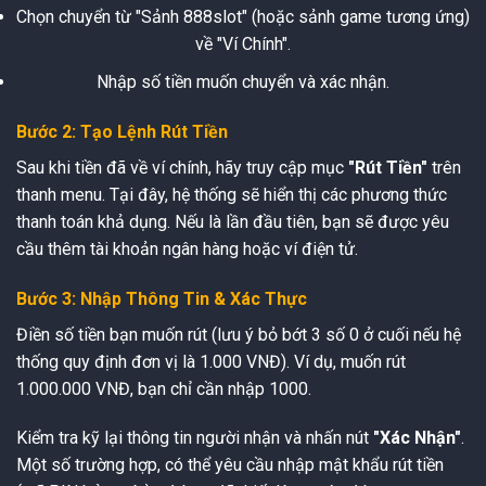
Chọn chuyển từ "Sảnh 888slot" (hoặc sảnh game tương ứng)
về "Ví Chính".
Nhập số tiền muốn chuyển và xác nhận.
Bước 2: Tạo Lệnh Rút Tiền
Sau khi tiền đã về ví chính, hãy truy cập mục
"Rút Tiền"
trên
thanh menu. Tại đây, hệ thống sẽ hiển thị các phương thức
thanh toán khả dụng. Nếu là lần đầu tiên, bạn sẽ được yêu
cầu thêm tài khoản ngân hàng hoặc ví điện tử.
Bước 3: Nhập Thông Tin & Xác Thực
Điền số tiền bạn muốn rút (lưu ý bỏ bớt 3 số 0 ở cuối nếu hệ
thống quy định đơn vị là 1.000 VNĐ). Ví dụ, muốn rút
1.000.000 VNĐ, bạn chỉ cần nhập 1000.
Kiểm tra kỹ lại thông tin người nhận và nhấn nút
"Xác Nhận"
.
Một số trường hợp,
có thể yêu cầu nhập mật khẩu rút tiền