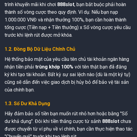
trình khuyến mãi khi chơi
888slot
, bạn bắt buộc phải hoàn
thành số vòng cược theo quy định. Ví dụ: Nếu bạn nạp
1.000.000 VNĐ và nhận thưởng 100%, bạn cần hoàn thành
tổng cược (Tiền nạp + Tiền thưởng) x Số vòng cược yêu cầu
trước khi lệnh rút được mở khóa.
1.2. Đồng Bộ Dữ Liệu Chính Chủ
Hệ thống bảo mật của
yêu cầu tên chủ tài khoản ngân hàng
nhận tiền phải
trùng khớp 100%
với tên thật bạn đã đăng
ký khi tạo tài khoản. Bất kỳ sự sai lệch nào (dù là một ký tự)
cũng sẽ dẫn đến việc giao dịch bị hủy bỏ để bảo vệ tài sản
của chính bạn.
1.3. Số Dư Khả Dụng
Hãy đảm bảo số tiền bạn muốn rút nhỏ hơn hoặc bằng "Số
dư khả dụng". Đôi khi tiền thắng cược từ sảnh
888slot
chưa
được chuyển từ ví phụ về ví chính, bạn cần thực hiện thao tác
"Chuyển quỹ" trước khi tạo lệnh rút.