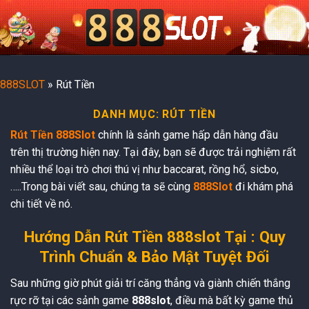
Skip
to
content
888SLOT
»
Rút Tiền
DANH MỤC:
RÚT TIỀN
Rút Tiền 888Slot
chính là sảnh game hấp dẫn hàng đầu
trên thị trường hiện nay. Tại đây, bạn sẽ được trải nghiệm rất
nhiều thể loại trò chơi thú vị như baccarat, rồng hổ, sicbo,
…..Trong bài viết sau, chúng ta sẽ cùng
888Slot
đi khám phá
chi tiết về nó.
Hướng Dẫn Rút Tiền 888slot Tại
: Quy
Trình Chuẩn & Bảo Mật Tuyệt Đối
Sau những giờ phút giải trí căng thẳng và giành chiến thắng
rực rỡ tại các sảnh game
888slot
, điều mà bất kỳ game thủ