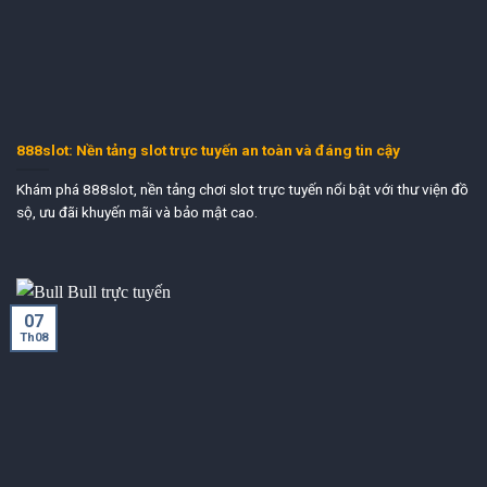
888slot: Nền tảng slot trực tuyến an toàn và đáng tin cậy
Khám phá 888slot, nền tảng chơi slot trực tuyến nổi bật với thư viện đồ
sộ, ưu đãi khuyến mãi và bảo mật cao.
07
Th08