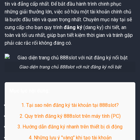
tín và đẳng cấp nhất. Để bắt đầu hành trình chinh phục
những giải thưởng lớn, việc sở hữu một tài khoản chính chủ
là bước đầu tiên và quan trọng nhất. Chuyên mục này tại
sẽ
cung cấp cho bạn quy trình
đăng ký
(dang ky) chi tiết, an
toàn và tối ưu nhất, giúp bạn tiết kiệm thời gian và tránh gặp
phải các rắc rối không đáng có.
Giao diện trang chủ 888slot với nút đăng ký nổi bật
Mục lục nội dung:
1. Tại sao nên đăng ký tài khoản tại 888slot?
2. Quy trình đăng ký 888slot trên máy tính (PC)
3. Hướng dẫn đăng ký nhanh trên thiết bị di động
4. Những lưu ý "vàng" khi tạo tài khoản