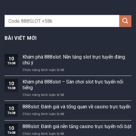
BÀI VIẾT MỚI
Khám phá 888slot: Nền tảng slot trực tuyến đáng
10
chú ý
Th08
Khám
Chức năng bình luận bị tắt
phá
888slot:
Khám phá 888slot – Sân chơi slot trực tuyến nổi
10
Nền
tiếng
Th08
tảng
Khám
Chức năng bình luận bị tắt
slot
phá
trực
888slot
888slot: Đánh giá và tổng quan về casino trực tuyến
tuyến
10
–
đáng
Th08
888slot:
Chức năng bình luận bị tắt
Sân
chú
Đánh
chơi
ý
giá
888slot: Đánh giá nền tảng casino trực tuyến nổi bật
slot
10
và
trực
Th08
888slot:
Chức năng bình luận bị tắt
tổng
tuyến