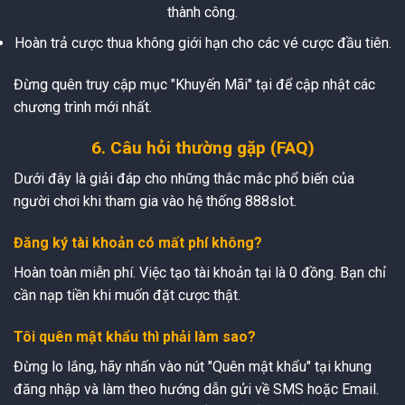
thành công.
Hoàn trả cược thua không giới hạn cho các vé cược đầu tiên.
Đừng quên truy cập mục "Khuyến Mãi" tại
để cập nhật các
chương trình mới nhất.
6. Câu hỏi thường gặp (FAQ)
Dưới đây là giải đáp cho những thắc mắc phổ biến của
người chơi khi tham gia vào hệ thống 888slot.
Đăng ký tài khoản có mất phí không?
Hoàn toàn miễn phí. Việc tạo tài khoản tại
là 0 đồng. Bạn chỉ
cần nạp tiền khi muốn đặt cược thật.
Tôi quên mật khẩu thì phải làm sao?
Đừng lo lắng, hãy nhấn vào nút "Quên mật khẩu" tại khung
đăng nhập và làm theo hướng dẫn gửi về SMS hoặc Email.