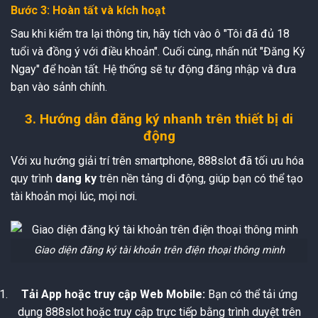
Bước 3: Hoàn tất và kích hoạt
Sau khi kiểm tra lại thông tin, hãy tích vào ô "Tôi đã đủ 18
tuổi và đồng ý với điều khoản". Cuối cùng, nhấn nút "Đăng Ký
Ngay" để hoàn tất. Hệ thống sẽ tự động đăng nhập và đưa
bạn vào sảnh chính.
3. Hướng dẫn đăng ký nhanh trên thiết bị di
động
Với xu hướng giải trí trên smartphone, 888slot đã tối ưu hóa
quy trình
dang ky
trên nền tảng di động, giúp bạn có thể tạo
tài khoản mọi lúc, mọi nơi.
Giao diện đăng ký tài khoản trên điện thoại thông minh
Tải App hoặc truy cập Web Mobile:
Bạn có thể tải ứng
dụng 888slot hoặc truy cập trực tiếp
bằng trình duyệt trên