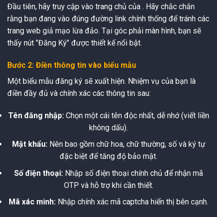
Đầu tiên, hãy truy cập vào trang chủ của
. Hãy chắc chắn
rằng bạn đang vào đúng đường link chính thống để tránh các
trang web giả mạo lừa đảo. Tại góc phải màn hình, bạn sẽ
thấy nút "Đăng Ký" được thiết kế nổi bật.
Bước 2: Điền thông tin vào biểu mẫu
Một biểu mẫu đăng ký sẽ xuất hiện. Nhiệm vụ của bạn là
điền đầy đủ và chính xác các thông tin sau:
Tên đăng nhập:
Chọn một cái tên độc nhất, dễ nhớ (viết liền
không dấu).
Mật khẩu:
Nên bao gồm chữ hoa, chữ thường, số và ký tự
đặc biệt để tăng độ bảo mật.
Số điện thoại:
Nhập số điện thoại chính chủ để nhận mã
OTP và hỗ trợ khi cần thiết.
Mã xác minh:
Nhập chính xác mã captcha hiển thị bên cạnh.