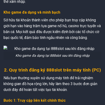
thể xâm nhập.
Kho game đa dạng và minh bạch
Sở hữu tài khoản thành viên cho phép bạn truy cập không
giới hạn vào hàng trăm tựa game nổ hũ, casino trực tuyến và
bắn cá. Mọi kết quả đều được kiểm định bởi các tổ chức cờ
bạc quốc tế, đảm bảo tính ngẫu nhiên và công bằng.
Kho game đa dạng tại 888slot sau khi đăng nhập
2. Quy trình đăng ký 888slot trên máy tính (PC)
Nếu bạn thường xuyên sử dụng máy tính để trải nghiệm
không gian đồ họa rộng lớn, hãy làm theo 3 bước đơn giản
dưới đây để hoàn tất việc tạo tài khoản.
Bước 1: Truy cập liên kết chính thức