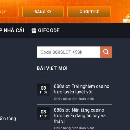
HẬP
ĐĂNG KÝ
CHƠI THỬ
P NHÀ CÁI
GIFCODE
BÀI VIẾT MỚI
888slot: Trải nghiệm casino
08
trực tuyến tuyệt vời
Th08
888slot:
Chức năng bình luận bị tắt
Trải
nghiệm
888slot: Nền tảng casino
08
casino
trực tuyến đáng tin cậy và
Th08
Nền tảng
trực
thú vị
tuyến
888slot:
Chức năng bình luận bị tắt
tuyệt