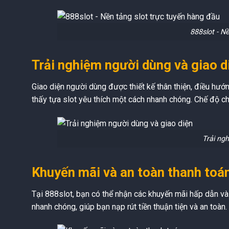
888slot - N
Trải nghiệm người dùng và giao d
Giao diện người dùng được thiết kế thân thiện, điều hướ
thấy tựa slot yêu thích một cách nhanh chóng. Chế độ c
Trải ng
Khuyến mãi và an toàn thanh toá
Tại 888slot, bạn có thể nhận các khuyến mãi hấp dẫn và
nhanh chóng, giúp bạn nạp rút tiền thuận tiện và an to