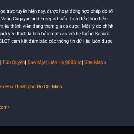
ợc trực tuyến hiện nay, được hoạt động hợp pháp do tổ
c Vàng Cagayan and Freeport cấp. Tính đến thời điểm
riệu thành viên đang tham gia cá cược. Một lý do chính
hơi yêu thích là tính bảo mật cao với hệ thống Secure
SLOT cam kết đảm bảo các thông tin dữ liệu luôn được
a
|
Bản Quyền
|
Bảo Mật
|
Liên Hệ 888Slot
|
Site Map
⭐️
n Phu Thanh pho Ho Chi Minh
.com/