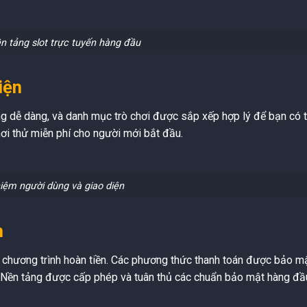
ền tảng slot trực tuyến hàng đầu
iện
ng dễ dàng, và danh mục trò chơi được sắp xếp hợp lý để bạn có t
hơi thử miễn phí cho người mới bắt đầu.
hiệm người dùng và giao diện
n
 chương trình hoàn tiền. Các phương thức thanh toán được bảo m
àn. Nền tảng được cấp phép và tuân thủ các chuẩn bảo mật hàng đầ