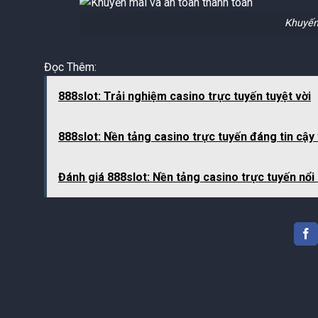
Khuyến
Đọc Thêm:
888slot: Trải nghiệm casino trực tuyến tuyệt vời
888slot: Nền tảng casino trực tuyến đáng tin cậy 
Đánh giá 888slot: Nền tảng casino trực tuyến nổi