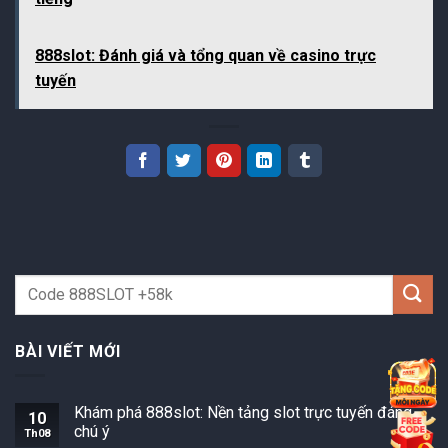
888slot: Đánh giá và tổng quan về casino trực
tuyến
BÀI VIẾT MỚI
Khám phá 888slot: Nền tảng slot trực tuyến đáng
10
chú ý
Th08