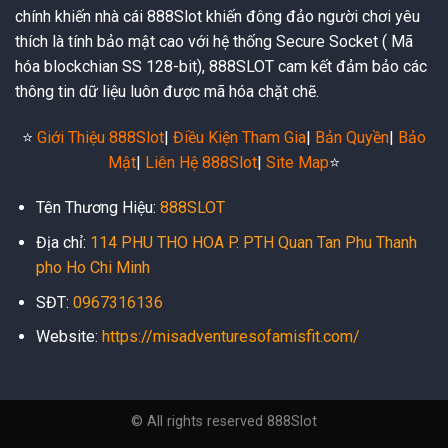
chính khiến nhà cái 888Slot khiến đông đảo người chơi yêu
thích là tính bảo mật cao với hệ thống Secure Socket ( Mã
hóa blockchian SS 128-bit), 888SLOT cam kết đảm bảo các
thông tin dữ liệu luôn được mã hóa chặt chẽ.
⭐️
Giới Thiệu 888Slot
|
Điều Kiện Tham Gia
|
Bản Quyền
|
Bảo
Mật
|
Liên Hệ 888Slot
|
Site Map
⭐️
Tên Thương Hiệu:
888SLOT
Địa chỉ:
114 PHU THO HOA P. PTH Quan Tan Phu Thanh
pho Ho Chi Minh
SĐT:
0967316136
Website:
https://misadventuresofamisfit.com/
© All rights reserved 888Slot