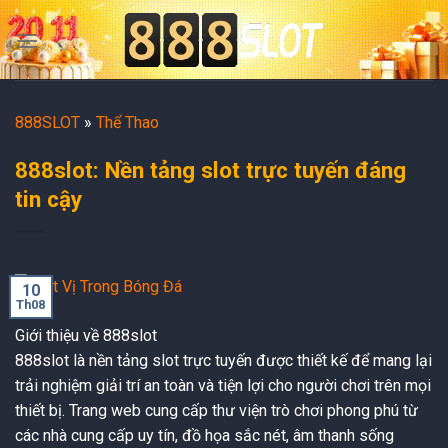
Skip
to
content
888SLOT
»
Thể Thao
888slot: Nền tảng slot trực tuyến đáng
tin cậy
10
Th08
Giới thiệu về 888slot
888slot là nền tảng slot trực tuyến được thiết kế để mang lại
trải nghiệm giải trí an toàn và tiện lợi cho người chơi trên mọi
thiết bị. Trang web cung cấp thư viện trò chơi phong phú từ
các nhà cung cấp uy tín, đồ họa sắc nét, âm thanh sống