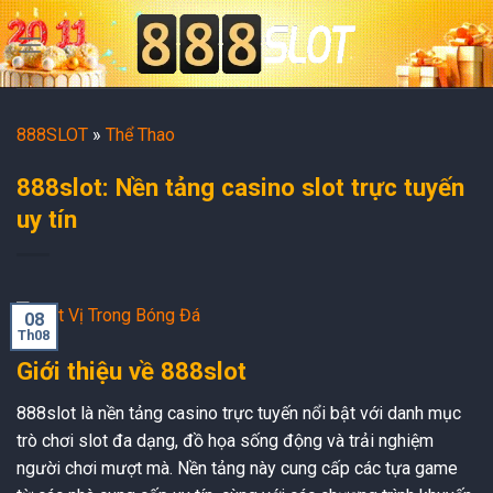
Skip
to
content
888SLOT
»
Thể Thao
888slot: Nền tảng casino slot trực tuyến
uy tín
08
Th08
Giới thiệu về 888slot
888slot là nền tảng casino trực tuyến nổi bật với danh mục
trò chơi slot đa dạng, đồ họa sống động và trải nghiệm
người chơi mượt mà. Nền tảng này cung cấp các tựa game