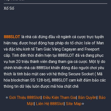
Xổ Số
888SLOT
là nhà cái đứng đầu về ngành cá cược trực tuyến
hiện nay, được hoạt động hợp pháp do tổ chức Isle of Man
và đặc khu kinh tế Tam Giác Vàng Cagayan and Freeport
cấp. Tính đến thời điểm hiện tại 888SLOT đã và đang phục
vụ hơn 20 triệu thành viên đang tham gia cá cược. Một lý do
chính khiến nhà cái 888Slot khiến đông đảo người chơi yêu
thích là tính bảo mật cao với hệ thống Secure Socket ( Mã
hóa blockchian SS 128-bit), 888SLOT cam kết đảm bảo các
thông tin dữ liệu luôn được mã hóa chặt chẽ.
⭐️
Giới Thiệu 888Slot
|
Điều Kiện Tham Gia
|
Bản Quyền
|
Bảo
Mật
|
Liên Hệ 888Slot
|
Site Map
⭐️