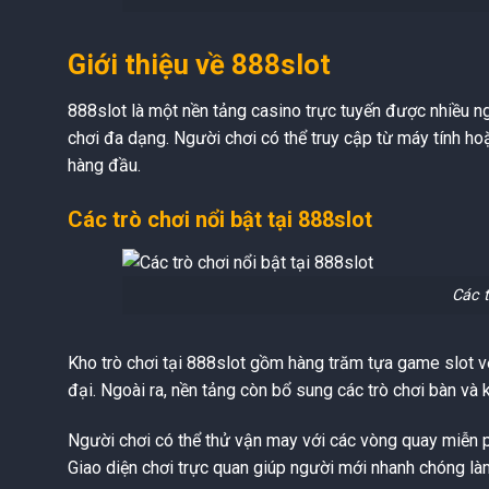
Giới thiệu về 888slot
888slot là một nền tảng casino trực tuyến được nhiều ng
chơi đa dạng. Người chơi có thể truy cập từ máy tính hoặ
hàng đầu.
Các trò chơi nổi bật tại 888slot
Các t
Kho trò chơi tại 888slot gồm hàng trăm tựa game slot v
đại. Ngoài ra, nền tảng còn bổ sung các trò chơi bàn và
Người chơi có thể thử vận may với các vòng quay miễn phí,
Giao diện chơi trực quan giúp người mới nhanh chóng là