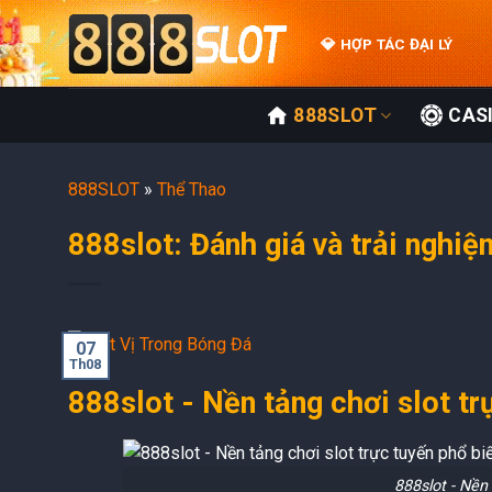
Skip
to
💎 HỢP TÁC ĐẠI LÝ
content
888SLOT
CAS
888SLOT
»
Thể Thao
888slot: Đánh giá và trải nghiệ
07
Th08
888slot - Nền tảng chơi slot tr
888slot - Nền