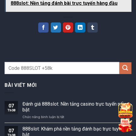
888slot: Nền tảng đánh bài trực tuyến hàng đầu
BÀI VIẾT MỚI
Đánh giá 888slot: Nền tảng casino trực tuyến nổi
07
bật
Th08
Đánh
Chức năng bình luận bị tắt
giá
888slot:
888slot: Khám phá nền tảng đánh bạc trực tuyến nổi
07
Nền
bật
Th08