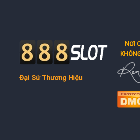
NƠI 
KHÔNG
Đại Sứ Thương Hiệu