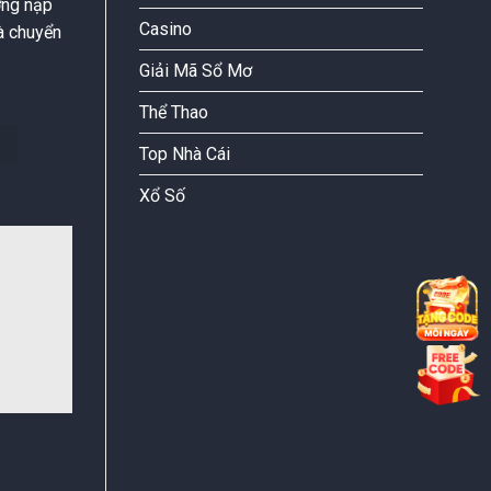
ởng nạp
và
Casino
đáng
và chuyển
tin
cậy
Giải Mã Sổ Mơ
Thể Thao
Top Nhà Cái
Xổ Số