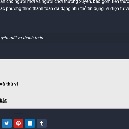
dẫn cho người mới và người chơi thường xuyên, bao gồm tiền thư
Các phương thức thanh toán đa dạng như thẻ tín dụng, ví điện tử 
uyến mãi và thanh toán
và thú vị
 bật