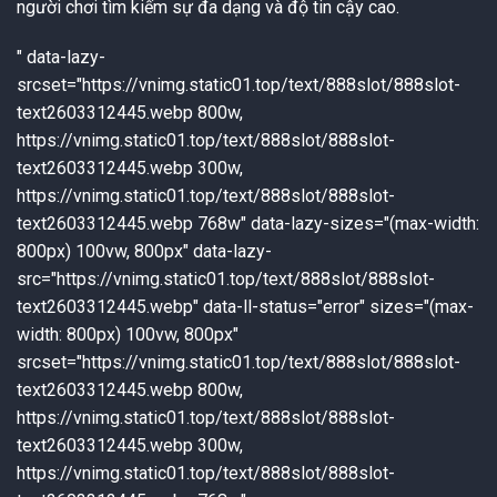
người chơi tìm kiếm sự đa dạng và độ tin cậy cao.
" data-lazy-
srcset="https://vnimg.static01.top/text/888slot/888slot-
text2603312445.webp 800w,
https://vnimg.static01.top/text/888slot/888slot-
text2603312445.webp 300w,
https://vnimg.static01.top/text/888slot/888slot-
text2603312445.webp 768w" data-lazy-sizes="(max-width:
800px) 100vw, 800px" data-lazy-
src="https://vnimg.static01.top/text/888slot/888slot-
text2603312445.webp" data-ll-status="error" sizes="(max-
width: 800px) 100vw, 800px"
srcset="https://vnimg.static01.top/text/888slot/888slot-
text2603312445.webp 800w,
https://vnimg.static01.top/text/888slot/888slot-
text2603312445.webp 300w,
https://vnimg.static01.top/text/888slot/888slot-