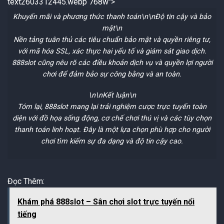
text2603312445.webp 768w">
Khuyến mãi và phương thức thanh toán\n\n
Độ tin cậy và bảo
mật
\n
Nền tảng tuân thủ các tiêu chuẩn bảo mật và quyền riêng tư,
với mã hóa SSL, xác thực hai yếu tố và giám sát giao dịch.
888slot cũng nêu rõ các điều khoản dịch vụ và quyền lợi người
chơi để đảm bảo sự công bằng và an toàn.
\n\n
Kết luận
\n
Tóm lại, 888slot mang lại trải nghiệm cược trực tuyến toàn
diện với đồ họa sống động, cơ chế chơi thú vị và các tùy chọn
thanh toán linh hoạt. Đây là một lựa chọn phù hợp cho người
chơi tìm kiếm sự đa dạng và độ tin cậy cao.
Đọc Thêm:
Khám phá 888slot – Sân chơi slot trực tuyến nổi
tiếng