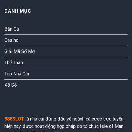
đáng
888slot:
tin
Nền
DANH MỤC
cậy
tảng
và
casino
thú
trực
vị
Bắn Cá
tuyến
nổi
Casino
bật
Giải Mã Sổ Mơ
Thể Thao
Top Nhà Cái
Xổ Số
888SLOT
là nhà cái đứng đầu về ngành cá cược trực tuyến
hiện nay, được hoạt động hợp pháp do tổ chức Isle of Man