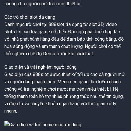
chóng cho người chơi trên mọi thiết bị.
Các trò chơi slot đa dạng
Danh mục trò chơi tại 888slot đa dạng từ slot 3D, video
slots tới các tựa game cổ điển. Đội ngũ phát triển hợp tác
với nhà phát hành hàng đầu để đảm bảo tính công bằng, đồ
họa sống động và âm thanh chất lượng. Người chơi có thể
thử nghiệm chế độ Demo trước khi chơi thật.
Giao diện và trải nghiệm người dùng
Giao diện của 888slot được thiết kế tối ưu cho cả người mới
và người dùng thành thạo. Menu gọn gàng, tìm kiếm nhanh
chóng và trải nghiệm chơi mượt mà trên nhiều thiết bị. Hệ
thống thanh toán hỗ trợ nhiều phương thức như thẻ tín dụng,
ví điện tử và chuyển khoản ngân hàng với thời gian xử lý
nhanh.