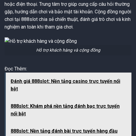
hoặc điện thoại. Trung tâm trợ giúp cung cấp câu hỏi thường
gặp, hướng dẫn chơi và bảo mật tài khoản. Cộng đồng người
chơi tại 888slot chia sẻ chiến thuật, đánh giá trò chơi và kinh
nghiệm an toàn khi tham gia chơi.
Hỗ trợ khách hàng và cộng đồng
Đọc Thêm:
Đánh giá 888slot: Nền tảng casino trực tuyến nổi
bật
888slot: Khám phá nền tảng đánh bạc trực tuyến
nổi bật
888slot: Nền tảng đánh bài trực tuyến hàng đầu