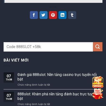
BÀI VIẾT MỚI
Đánh giá 888slot: Nền tảng casino trực tuyến nổi
07
bật
Th08
Đánh
Chức năng bình luận bị tắt
giá
888slot:
888slot: Khám phá nền tảng đánh bạc trực tuyến nổi
07
Nền
bật
Th08
tảng
888slot:
Chức năng bình luận bị tắt
casino