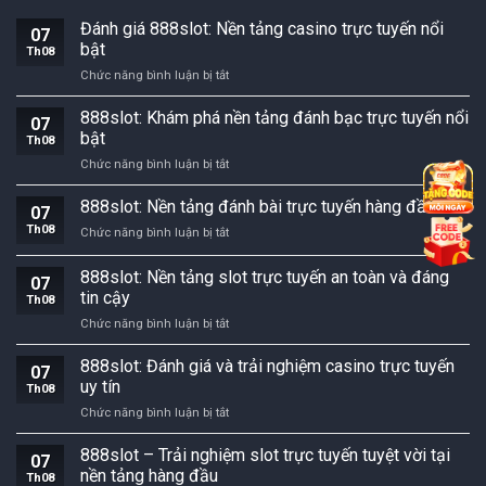
Đánh giá 888slot: Nền tảng casino trực tuyến nổi
07
bật
Th08
Đánh
Chức năng bình luận bị tắt
giá
888slot:
888slot: Khám phá nền tảng đánh bạc trực tuyến nổi
07
Nền
bật
Th08
tảng
888slot:
Chức năng bình luận bị tắt
casino
Khám
trực
phá
888slot: Nền tảng đánh bài trực tuyến hàng đầu
tuyến
07
nền
nổi
Th08
888slot:
Chức năng bình luận bị tắt
tảng
bật
Nền
đánh
tảng
888slot: Nền tảng slot trực tuyến an toàn và đáng
bạc
07
đánh
trực
tin cậy
Th08
bài
tuyến
888slot:
Chức năng bình luận bị tắt
trực
nổi
Nền
tuyến
bật
tảng
hàng
888slot: Đánh giá và trải nghiệm casino trực tuyến
07
slot
đầu
uy tín
Th08
trực
888slot:
Chức năng bình luận bị tắt
tuyến
Đánh
an
giá
888slot – Trải nghiệm slot trực tuyến tuyệt vời tại
toàn
07
và
và
nền tảng hàng đầu
Th08
trải