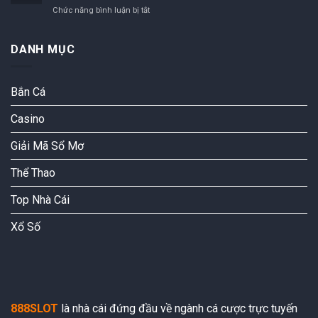
đáng
888slot
Chức năng bình luận bị tắt
nghiệm
tin
–
casino
cậy
Trải
trực
nghiệm
DANH MỤC
tuyến
slot
uy
trực
tín
tuyến
Bắn Cá
tuyệt
vời
Casino
tại
nền
tảng
Giải Mã Sổ Mơ
hàng
đầu
Thể Thao
Top Nhà Cái
Xổ Số
888SLOT
là nhà cái đứng đầu về ngành cá cược trực tuyến