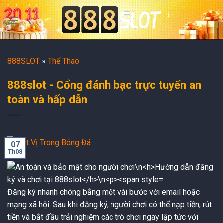
Skip
to
content
888SLOT
»
Thể Thao
888slot - Cổng đánh bạc trực tuyến an
toàn và hấp dẫn
07
Th08
Đăng ký nhanh chóng bằng một vài bước với email hoặc
mạng xã hội. Sau khi đăng ký, người chơi có thể nạp tiền, rút
tiền và bắt đầu trải nghiệm các trò chơi ngay lập tức với