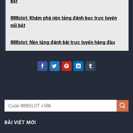
bật
888slot: Khám phá nền tảng đánh bạc trực tuyến
nổi bật
888slot: Nền tảng đánh bài trực tuyến hàng đầu
BÀI VIẾT MỚI