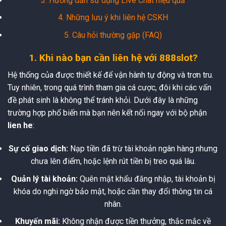
3. Hướng dẫn sử dụng Live Chat hiệu quả
4. Những lưu ý khi liên hệ CSKH
5. Câu hỏi thường gặp (FAQ)
1. Khi nào bạn cần liên hệ với 888slot?
Hệ thống của
được thiết kế để vận hành tự động và trơn tru.
Tuy nhiên, trong quá trình tham gia cá cược, đôi khi các vấn
đề phát sinh là không thể tránh khỏi. Dưới đây là những
trường hợp phổ biến mà bạn nên kết nối ngay với bộ phận
lien he
:
Sự cố giao dịch:
Nạp tiền đã trừ tài khoản ngân hàng nhưng
chưa lên điểm, hoặc lệnh rút tiền bị treo quá lâu.
Quản lý tài khoản:
Quên mật khẩu đăng nhập, tài khoản bị
khóa do nghi ngờ bảo mật, hoặc cần thay đổi thông tin cá
nhân.
Khuyến mãi:
Không nhận được tiền thưởng, thắc mắc về