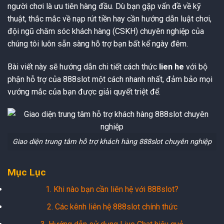
người chơi là ưu tiên hàng đầu. Dù bạn gặp vấn đề về kỹ
thuật, thắc mắc về nạp rút tiền hay cần hướng dẫn luật chơi,
đội ngũ chăm sóc khách hàng (CSKH) chuyên nghiệp của
chúng tôi luôn sẵn sàng hỗ trợ bạn bất kể ngày đêm.
Bài viết này sẽ hướng dẫn chi tiết cách thức
lien he
với bộ
phận hỗ trợ của 888slot một cách nhanh nhất, đảm bảo mọi
vướng mắc của bạn được giải quyết triệt để.
Giao diện trung tâm hỗ trợ khách hàng 888slot chuyên nghiệp
Mục Lục
1. Khi nào bạn cần liên hệ với 888slot?
2. Các kênh liên hệ 888slot chính thức