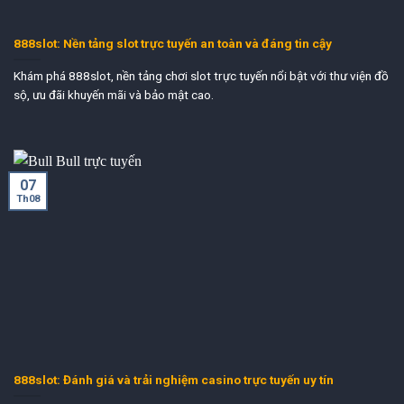
888slot: Nền tảng slot trực tuyến an toàn và đáng tin cậy
Khám phá 888slot, nền tảng chơi slot trực tuyến nổi bật với thư viện đồ
sộ, ưu đãi khuyến mãi và bảo mật cao.
07
Th08
888slot: Đánh giá và trải nghiệm casino trực tuyến uy tín