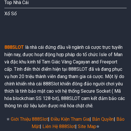
Top Nhà Cái
Xổ Số
888SLOT
là nhà cái đứng đầu về ngành cá cược trực tuyến
hiện nay, được hoạt động hợp pháp do tổ chức Isle of Man
và đặc khu kinh tế Tam Giác Vàng Cagayan and Freeport
cấp. Tính đến thời điểm hiện tại 888SLOT đã và đang phục
vụ hơn 20 triệu thành viên đang tham gia cá cược. Một lý do
chính khiến nhà cái 888Slot khiến đông đảo người chơi yêu
thích là tính bảo mật cao với hệ thống Secure Socket ( Mã
hóa blockchian SS 128-bit), 888SLOT cam kết đảm bảo các
thông tin dữ liệu luôn được mã hóa chặt chẽ.
⭐️
Giới Thiệu 888Slot
|
Điều Kiện Tham Gia
|
Bản Quyền
|
Bảo
Mật
|
Liên Hệ 888Slot
|
Site Map
⭐️