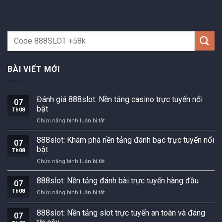
BÀI VIẾT MỚI
Đánh giá 888slot: Nền tảng casino trực tuyến nổi
07
bật
Th08
Đánh
Chức năng bình luận bị tắt
giá
888slot:
888slot: Khám phá nền tảng đánh bạc trực tuyến nổi
07
Nền
bật
Th08
tảng
888slot:
Chức năng bình luận bị tắt
casino
Khám
trực
phá
888slot: Nền tảng đánh bài trực tuyến hàng đầu
tuyến
07
nền
nổi
Th08
888slot:
Chức năng bình luận bị tắt
tảng
bật
Nền
đánh
tảng
888slot: Nền tảng slot trực tuyến an toàn và đáng
bạc
07
đánh
trực