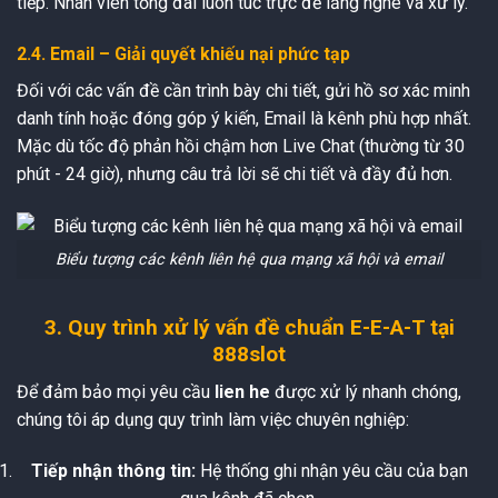
tiếp. Nhân viên tổng đài luôn túc trực để lắng nghe và xử lý.
2.4. Email – Giải quyết khiếu nại phức tạp
Đối với các vấn đề cần trình bày chi tiết, gửi hồ sơ xác minh
danh tính hoặc đóng góp ý kiến, Email là kênh phù hợp nhất.
Mặc dù tốc độ phản hồi chậm hơn Live Chat (thường từ 30
phút - 24 giờ), nhưng câu trả lời sẽ chi tiết và đầy đủ hơn.
Biểu tượng các kênh liên hệ qua mạng xã hội và email
3. Quy trình xử lý vấn đề chuẩn E-E-A-T tại
888slot
Để đảm bảo mọi yêu cầu
lien he
được xử lý nhanh chóng,
chúng tôi áp dụng quy trình làm việc chuyên nghiệp:
Tiếp nhận thông tin:
Hệ thống ghi nhận yêu cầu của bạn