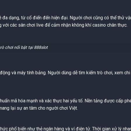
 đa dạng, từ cổ điển đến hiện đại. Người chơi cũng có thể thử v
ng với các sân chơi live để cảm nhận không khí casino chân thực.
rò chơi nổi bật tại 888slot
i động và máy tính bảng. Người dùng dễ tìm kiếm trò chơi, xem chi t
huẩn mã hóa mạnh và xác thực hai yếu tố. Nền tảng được cấp ph
 mang lại sự an tâm cho người chơi Việt.
thức phổ biến như thẻ ngân hàng và ví điện tử. Thời gian xử lý nhan