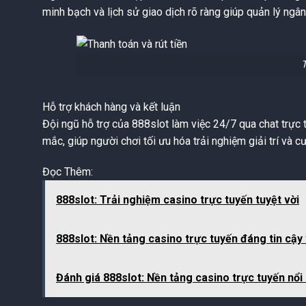
minh bạch và lịch sử giao dịch rõ ràng giúp quản lý ngân
T
Hỗ trợ khách hàng và kết luận
Đội ngũ hỗ trợ của 888slot làm việc 24/7 qua chat trực 
mắc, giúp người chơi tối ưu hóa trải nghiệm giải trí và c
Đọc Thêm:
888slot: Trải nghiệm casino trực tuyến tuyệt vời
888slot: Nền tảng casino trực tuyến đáng tin cậy 
Đánh giá 888slot: Nền tảng casino trực tuyến nổi