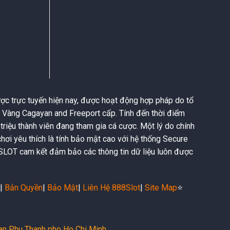
ợc trực tuyến hiện nay, được hoạt động hợp pháp do tổ
c Vàng Cagayan and Freeport cấp. Tính đến thời điểm
riệu thành viên đang tham gia cá cược. Một lý do chính
hơi yêu thích là tính bảo mật cao với hệ thống Secure
SLOT cam kết đảm bảo các thông tin dữ liệu luôn được
a
|
Bản Quyền
|
Bảo Mật
|
Liên Hệ 888Slot
|
Site Map
⭐️
n Phu Thanh pho Ho Chi Minh