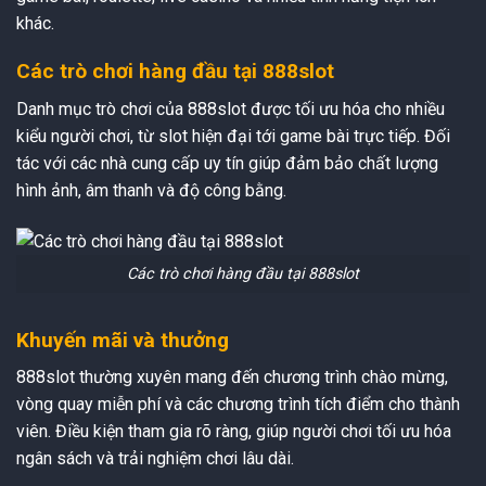
khác.
Các trò chơi hàng đầu tại 888slot
Danh mục trò chơi của 888slot được tối ưu hóa cho nhiều
kiểu người chơi, từ slot hiện đại tới game bài trực tiếp. Đối
tác với các nhà cung cấp uy tín giúp đảm bảo chất lượng
hình ảnh, âm thanh và độ công bằng.
Các trò chơi hàng đầu tại 888slot
Khuyến mãi và thưởng
888slot thường xuyên mang đến chương trình chào mừng,
vòng quay miễn phí và các chương trình tích điểm cho thành
viên. Điều kiện tham gia rõ ràng, giúp người chơi tối ưu hóa
ngân sách và trải nghiệm chơi lâu dài.