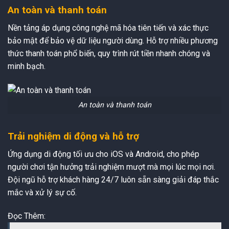
An toàn và thanh toán
Nền tảng áp dụng công nghệ mã hóa tiên tiến và xác thực
bảo mật để bảo vệ dữ liệu người dùng. Hỗ trợ nhiều phương
thức thanh toán phổ biến, quy trình rút tiền nhanh chóng và
minh bạch.
An toàn và thanh toán
Trải nghiệm di động và hỗ trợ
Ứng dụng di động tối ưu cho iOS và Android, cho phép
người chơi tận hưởng trải nghiệm mượt mà mọi lúc mọi nơi.
Đội ngũ hỗ trợ khách hàng 24/7 luôn sẵn sàng giải đáp thắc
mắc và xử lý sự cố.
Đọc Thêm: