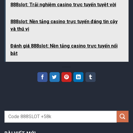
888slot: Trải nghiệm casino trực tuyến tuyệt vời
888slot: Nền tảng casino trực tuyến đáng tin cậy
và thú vị
Đánh giá 888slot: Nền tảng casino trực tuyến nổi
bật