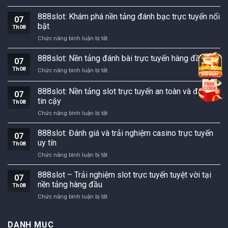
giá
888slot:
888slot: Khám phá nền tảng đánh bạc trực tuyến nổi
07
Nền
bật
Th08
tảng
888slot:
Chức năng bình luận bị tắt
casino
Khám
trực
phá
888slot: Nền tảng đánh bài trực tuyến hàng đầu
tuyến
07
nền
nổi
Th08
888slot:
Chức năng bình luận bị tắt
tảng
bật
Nền
đánh
tảng
888slot: Nền tảng slot trực tuyến an toàn và đáng
bạc
07
đánh
trực
tin cậy
Th08
bài
tuyến
888slot:
Chức năng bình luận bị tắt
trực
nổi
Nền
tuyến
bật
tảng
hàng
888slot: Đánh giá và trải nghiệm casino trực tuyến
07
slot
đầu
uy tín
Th08
trực
888slot:
Chức năng bình luận bị tắt
tuyến
Đánh
an
giá
888slot – Trải nghiệm slot trực tuyến tuyệt vời tại
toàn
07
và
và
nền tảng hàng đầu
Th08
trải
đáng
888slot
Chức năng bình luận bị tắt
nghiệm
tin
–
casino
cậy
Trải
trực
nghiệm
DANH MỤC
tuyến