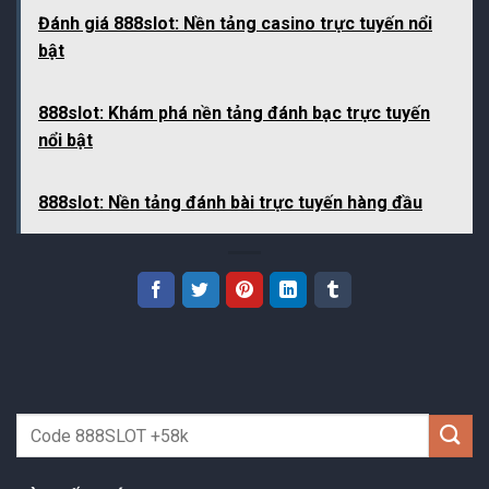
Đánh giá 888slot: Nền tảng casino trực tuyến nổi
bật
888slot: Khám phá nền tảng đánh bạc trực tuyến
nổi bật
888slot: Nền tảng đánh bài trực tuyến hàng đầu