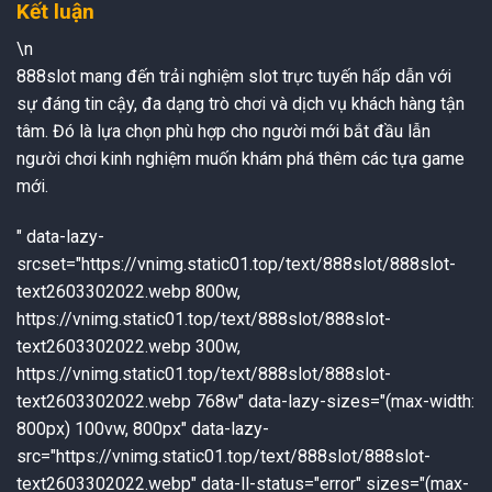
Kết luận
\n
888slot mang đến trải nghiệm slot trực tuyến hấp dẫn với
sự đáng tin cậy, đa dạng trò chơi và dịch vụ khách hàng tận
tâm. Đó là lựa chọn phù hợp cho người mới bắt đầu lẫn
người chơi kinh nghiệm muốn khám phá thêm các tựa game
mới.
" data-lazy-
srcset="https://vnimg.static01.top/text/888slot/888slot-
text2603302022.webp 800w,
https://vnimg.static01.top/text/888slot/888slot-
text2603302022.webp 300w,
https://vnimg.static01.top/text/888slot/888slot-
text2603302022.webp 768w" data-lazy-sizes="(max-width:
800px) 100vw, 800px" data-lazy-
src="https://vnimg.static01.top/text/888slot/888slot-
text2603302022.webp" data-ll-status="error" sizes="(max-