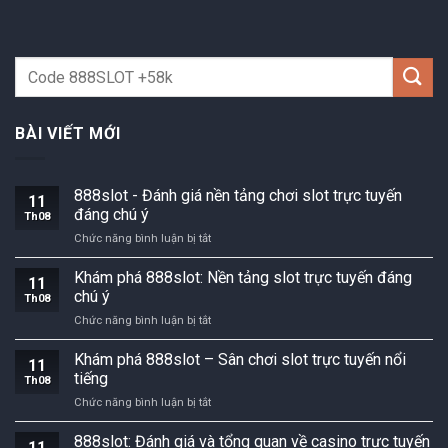
BÀI VIẾT MỚI
888slot - Đánh giá nền tảng chơi slot trực tuyến
11
đáng chú ý
Th08
888slot
Chức năng bình luận bị tắt
-
Đánh
Khám phá 888slot: Nền tảng slot trực tuyến đáng
11
giá
chú ý
Th08
nền
Khám
Chức năng bình luận bị tắt
tảng
phá
chơi
888slot:
Khám phá 888slot – Sân chơi slot trực tuyến nổi
slot
11
Nền
trực
tiếng
Th08
tảng
tuyến
Khám
Chức năng bình luận bị tắt
slot
đáng
phá
trực
chú
888slot
888slot: Đánh giá và tổng quan về casino trực tuyến
tuyến
ý
11