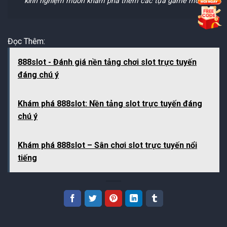
kinh nghiệm muốn khám phá thêm các tựa game mới.
Đọc Thêm:
888slot - Đánh giá nền tảng chơi slot trực tuyến
đáng chú ý
Khám phá 888slot: Nền tảng slot trực tuyến đáng
chú ý
Khám phá 888slot – Sân chơi slot trực tuyến nổi
tiếng