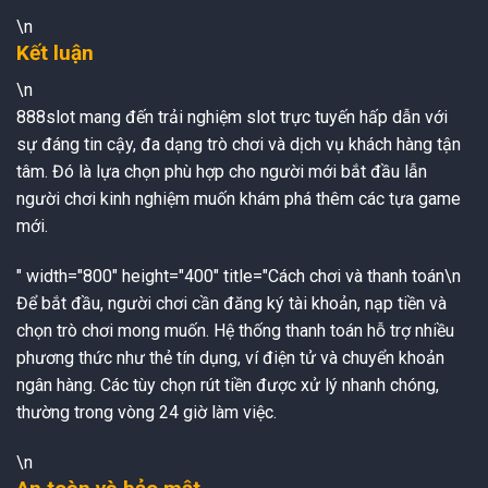
\n
Kết luận
\n
888slot mang đến trải nghiệm slot trực tuyến hấp dẫn với
sự đáng tin cậy, đa dạng trò chơi và dịch vụ khách hàng tận
tâm. Đó là lựa chọn phù hợp cho người mới bắt đầu lẫn
người chơi kinh nghiệm muốn khám phá thêm các tựa game
mới.
" width="800" height="400" title="Cách chơi và thanh toán\n
Để bắt đầu, người chơi cần đăng ký tài khoản, nạp tiền và
chọn trò chơi mong muốn. Hệ thống thanh toán hỗ trợ nhiều
phương thức như thẻ tín dụng, ví điện tử và chuyển khoản
ngân hàng. Các tùy chọn rút tiền được xử lý nhanh chóng,
thường trong vòng 24 giờ làm việc.
\n