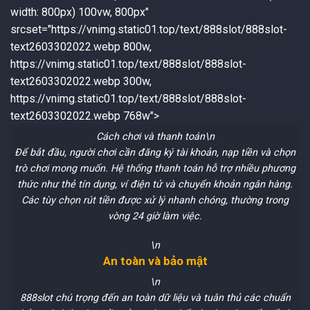
width: 800px) 100vw, 800px"
srcset="https://vnimg.static01.top/text/888slot/888slot-
text2603302022.webp 800w,
https://vnimg.static01.top/text/888slot/888slot-
text2603302022.webp 300w,
https://vnimg.static01.top/text/888slot/888slot-
text2603302022.webp 768w">
Cách chơi và thanh toán\n
Để bắt đầu, người chơi cần đăng ký tài khoản, nạp tiền và chọn
trò chơi mong muốn. Hệ thống thanh toán hỗ trợ nhiều phương
thức như thẻ tín dụng, ví điện tử và chuyển khoản ngân hàng.
Các tùy chọn rút tiền được xử lý nhanh chóng, thường trong
vòng 24 giờ làm việc.
\n
An toàn và bảo mật
\n
888slot chú trọng đến an toàn dữ liệu và tuân thủ các chuẩn