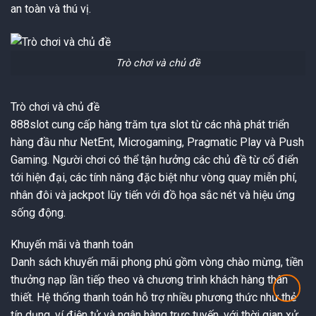
an toàn và thú vị.
Trò chơi và chủ đề
Trò chơi và chủ đề
888slot cung cấp hàng trăm tựa slot từ các nhà phát triển
hàng đầu như NetEnt, Microgaming, Pragmatic Play và Push
Gaming. Người chơi có thể tận hưởng các chủ đề từ cổ điển
tới hiện đại, các tính năng đặc biệt như vòng quay miễn phí,
nhân đôi và jackpot lũy tiến với đồ họa sắc nét và hiệu ứng
sống động.
Khuyến mãi và thanh toán
Danh sách khuyến mãi phong phú gồm vòng chào mừng, tiền
thưởng nạp lần tiếp theo và chương trình khách hàng thân
thiết. Hệ thống thanh toán hỗ trợ nhiều phương thức như thẻ
tín dụng, ví điện tử và ngân hàng trực tuyến, với thời gian xử